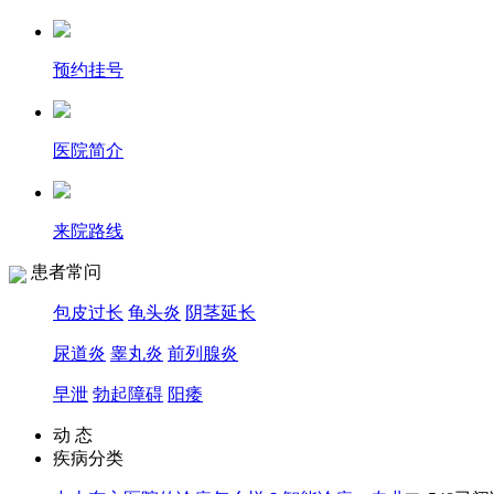
预约挂号
医院简介
来院路线
患者常问
包皮过长
龟头炎
阴茎延长
尿道炎
睾丸炎
前列腺炎
早泄
勃起障碍
阳痿
动 态
疾病分类