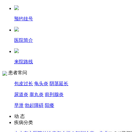
预约挂号
医院简介
来院路线
患者常问
包皮过长
龟头炎
阴茎延长
尿道炎
睾丸炎
前列腺炎
早泄
勃起障碍
阳痿
动 态
疾病分类