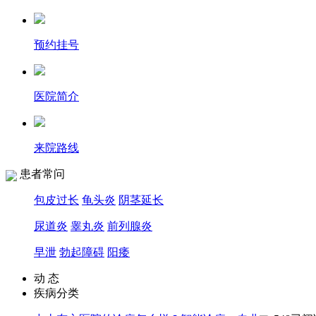
预约挂号
医院简介
来院路线
患者常问
包皮过长
龟头炎
阴茎延长
尿道炎
睾丸炎
前列腺炎
早泄
勃起障碍
阳痿
动 态
疾病分类