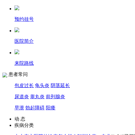
预约挂号
医院简介
来院路线
患者常问
包皮过长
龟头炎
阴茎延长
尿道炎
睾丸炎
前列腺炎
早泄
勃起障碍
阳痿
动 态
疾病分类